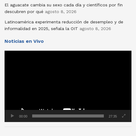
El aguacate cambia su sexo cada día y científicos por fin
descubren por qué
agosto 8, 2026
Latinoamérica experimenta reducción de desempleo y de
informalidad en 2025, señala la OIT
agosto 8, 2026
Noticias en Vivo
Reproductor
de
vídeo
00:00
27:35