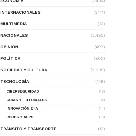
ECONOMÍA
(1.494)
INTERNACIONALES
(3.141)
MULTIMEDIA
(10)
NACIONALES
(2.482)
OPINIÓN
(497)
POLÍTICA
(800)
SOCIEDAD Y CULTURA
(2.005)
TECNOLOGÍA
(158)
CIBERSEGURIDAD
(10)
GUÍAS Y TUTORIALES
(4)
INNOVACIÓN E IA
(44)
REDES Y APPS
(18)
TRÁNSITO Y TRANSPORTE
(13)