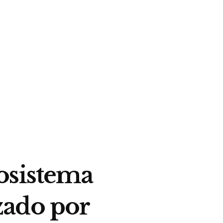
osistema
zado por