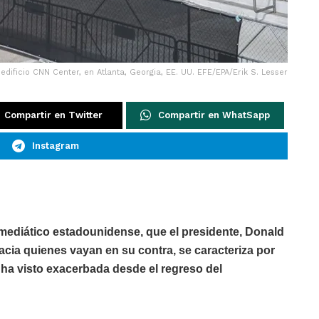
edificio CNN Center, en Atlanta, Georgia, EE. UU. EFE/EPA/Erik S. Lesser
Compartir en Twitter
Compartir en WhatSapp
Instagram
mediático estadounidense, que el presidente, Donald
cia quienes vayan en su contra, se caracteriza por
 ha visto exacerbada desde el regreso del