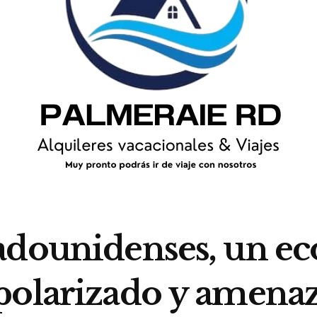
adounidenses, un ec
polarizado y amena