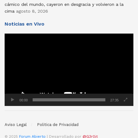
cárnico del mundo, cayeron en desgracia y volvieron a la
cima
agosto 8, 2026
Noticias en Vivo
Reproductor
de
vídeo
00:00
27:35
Aviso Legal
Politica de Privacidad
© 2025
Forum Abierto
| Desarrollado por
@G3r0jt