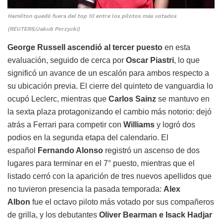
Hamilton quedó fuera del top 10 entre los pilotos más votados
(REUTERS/Jakub Porzycki)
George Russell ascendió al tercer puesto
en esta
evaluación, seguido de cerca por
Oscar Piastri
, lo que
significó un avance de un escalón para ambos respecto a
su ubicación previa. El cierre del quinteto de vanguardia lo
ocupó Leclerc, mientras que
Carlos Sainz
se mantuvo en
la sexta plaza protagonizando el cambio más notorio: dejó
atrás a Ferrari para competir con
Williams
y logró dos
podios en la segunda etapa del calendario. El
español
Fernando Alonso
registró un ascenso de dos
lugares para terminar en el 7° puesto, mientras que el
listado cerró con la aparición de tres nuevos apellidos que
no tuvieron presencia la pasada temporada:
Alex
Albon
fue el octavo piloto más votado por sus compañeros
de grilla, y los debutantes
Oliver Bearman e Isack Hadjar