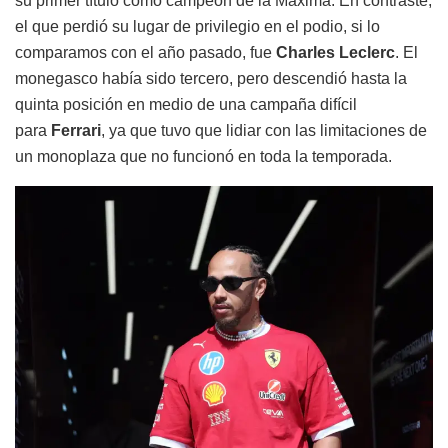
su primer título como campeón de la Máxima. En contraste,
el que perdió su lugar de privilegio en el podio, si lo
comparamos con el año pasado, fue
Charles Leclerc
. El
monegasco había sido tercero, pero descendió hasta la
quinta posición en medio de una campaña difícil
para
Ferrari
, ya que tuvo que lidiar con las limitaciones de
un monoplaza que no funcionó en toda la temporada.