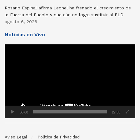
Rosario Espinal afirma Leonel ha frenado el crecimiento de
la Fuerza del Pueblo y que aún no logra sustituir al PLD
agosto 6, 2026
Noticias en Vivo
Reproductor
de
vídeo
00:00
27:35
Aviso Legal
Politica de Privacidad