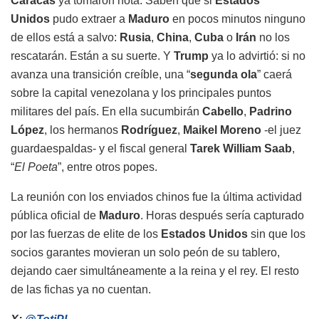
Caracas
ya tomaron nota. Saben que si
Estados
Unidos
pudo extraer a
Maduro
en pocos minutos ninguno
de ellos está a salvo:
Rusia
,
China
,
Cuba
o
Irán
no los
rescatarán. Están a su suerte. Y
Trump
ya lo advirtió: si no
avanza una transición creíble, una “
segunda ola
” caerá
sobre la capital venezolana y los principales puntos
militares del país. En ella sucumbirán
Cabello
,
Padrino
López
, los hermanos
Rodríguez
,
Maikel Moreno
-el juez
guardaespaldas- y el fiscal general
Tarek William Saab
,
“
El Poeta
”, entre otros popes.
La reunión con los enviados chinos fue la última actividad
pública oficial de
Maduro
. Horas después sería capturado
por las fuerzas de elite de los
Estados Unidos
sin que los
socios garantes movieran un solo peón de su tablero,
dejando caer simultáneamente a la reina y el rey. El resto
de las fichas ya no cuentan.