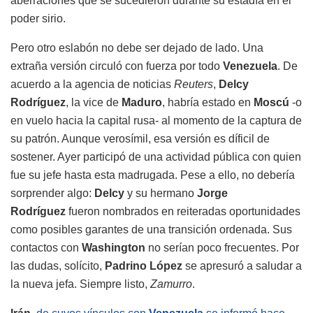
aberraciones que se sucedieron durante su estadía en el
poder sirio.
Pero otro eslabón no debe ser dejado de lado. Una
extraña versión circuló con fuerza por todo
Venezuela
. De
acuerdo a la agencia de noticias
Reuters
,
Delcy
Rodríguez
, la vice de
Maduro
, habría estado en
Moscú
-o
en vuelo hacia la capital rusa- al momento de la captura de
su patrón. Aunque verosímil, esa versión es díficil de
sostener. Ayer participó de una actividad pública con quien
fue su jefe hasta esta madrugada. Pese a ello, no debería
sorprender algo:
Delcy
y su hermano
Jorge
Rodríguez
fueron nombrados en reiteradas oportunidades
como posibles garantes de una transición ordenada. Sus
contactos con
Washington
no serían poco frecuentes. Por
las dudas, solícito,
Padrino López
se apresuró a saludar a
la nueva jefa. Siempre listo,
Zamurro
.