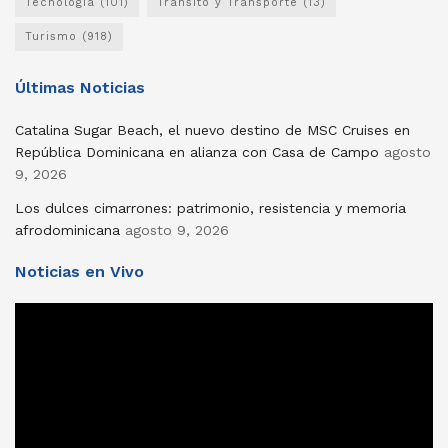
Tecnología
(101)
Tránsito y Transporte
(13)
Turismo
(918)
Últimas Noticias
Catalina Sugar Beach, el nuevo destino de MSC Cruises en
República Dominicana en alianza con Casa de Campo
agosto
9, 2026
Los dulces cimarrones: patrimonio, resistencia y memoria
afrodominicana
agosto 9, 2026
Noticias en Vivo
Reproductor
de
vídeo