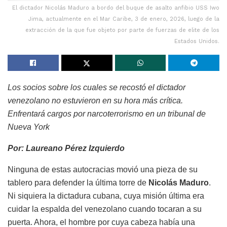
El dictador Nicolás Maduro a bordo del buque de asalto anfibio USS Iwo
Jima, actualmente en el Mar Caribe, 3 de enero, 2026, luego de la
extracción de la que fue objeto por parte de fuerzas de elite de los
Estados Unidos.
Los socios sobre los cuales se recostó el dictador
venezolano no estuvieron en su hora más crítica.
Enfrentará cargos por narcoterrorismo en un tribunal de
Nueva York
Por: Laureano Pérez Izquierdo
Ninguna de estas autocracias movió una pieza de su
tablero para defender la última torre de
Nicolás Maduro
.
Ni siquiera la dictadura cubana, cuya misión última era
cuidar la espalda del venezolano cuando tocaran a su
puerta. Ahora, el hombre por cuya cabeza había una