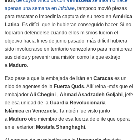
Irán
,
de cuyos vínculos con
Venezuela
se informó hace
apenas una semana en
Infobae
, tampoco movió piezas
para rescatar o impedir la captura de su nexo en
América
Latina
. Es difícil que lo hubieran conseguido hacer. Si no
lograron defenderse cuando ellos mismos fueron el
objetivo hacia fines de junio pasado, más difícil hubiera
sido involucrarse en territorio venezolano para monitorear
sus cielos y prevenir una misión como la que extrajo
a
Maduro
.
Eso pese a que la embajada de
Irán
en
Caracas
es un
nido de agentes de la
Fuerza Quds
. Allí reina -más que el
embajador
Ali Chegini
-,
Ahmad Asadzadeh Goljahi
, jefe
de esa unidad de la
Guardia Revolucionaria
Islámica
en
Venezuela
. También fue visto junto
a
Maduro
otro miembro de esa fuerza de elite que opera
en el exterior:
Mostafa Shanghaghi
.