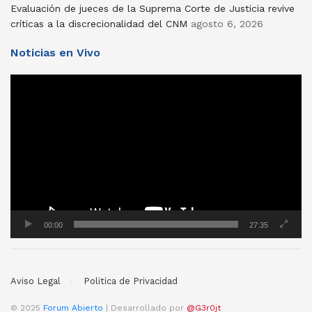
Evaluación de jueces de la Suprema Corte de Justicia revive
críticas a la discrecionalidad del CNM
agosto 6, 2026
Noticias en Vivo
Reproductor
de
vídeo
00:00
27:35
Aviso Legal
Politica de Privacidad
© 2025
Forum Abierto
| Desarrollado por
@G3r0jt