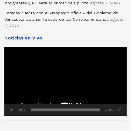
inmigrantes y RD será el primer país piloto
agosto 7, 2026
Caracas cuenta con el «respaldo oficial» del Gobierno de
Venezuela para ser la sede de los Centroamericanos
agosto
7, 2026
Noticias en Vivo
Reproductor
de
vídeo
00:00
27:35