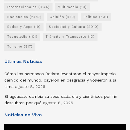
Internacionales
(3144)
Multimedia
(10)
Nacionales
(2487)
Opinión
(499)
Política
(801)
Redes y Apps
(19)
Sociedad y Cultura
(2010)
Tecnología
(101)
Tránsito y Transporte
(13)
Turismo
(917)
Últimas Noticias
Cómo los hermanos Batista levantaron el mayor imperio
cárnico del mundo, cayeron en desgracia y volvieron a la
cima
agosto 8, 2026
El aguacate cambia su sexo cada día y científicos por fin
descubren por qué
agosto 8, 2026
Noticias en Vivo
Reproductor