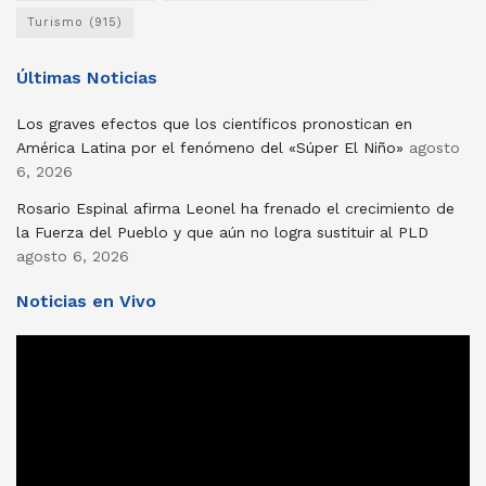
Turismo
(915)
Últimas Noticias
Los graves efectos que los científicos pronostican en
América Latina por el fenómeno del «Súper El Niño»
agosto
6, 2026
Rosario Espinal afirma Leonel ha frenado el crecimiento de
la Fuerza del Pueblo y que aún no logra sustituir al PLD
agosto 6, 2026
Noticias en Vivo
Reproductor
de
vídeo