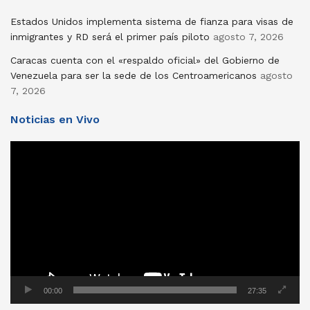
Estados Unidos implementa sistema de fianza para visas de
inmigrantes y RD será el primer país piloto
agosto 7, 2026
Caracas cuenta con el «respaldo oficial» del Gobierno de
Venezuela para ser la sede de los Centroamericanos
agosto
7, 2026
Noticias en Vivo
Reproductor
de
vídeo
00:00
27:35