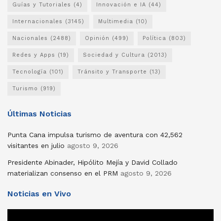
Guías y Tutoriales
(4)
Innovación e IA
(44)
Internacionales
(3145)
Multimedia
(10)
Nacionales
(2488)
Opinión
(499)
Política
(803)
Redes y Apps
(19)
Sociedad y Cultura
(2013)
Tecnología
(101)
Tránsito y Transporte
(13)
Turismo
(919)
Últimas Noticias
Punta Cana impulsa turismo de aventura con 42,562
visitantes en julio
agosto 9, 2026
Presidente Abinader, Hipólito Mejía y David Collado
materializan consenso en el PRM
agosto 9, 2026
Noticias en Vivo
Reproductor