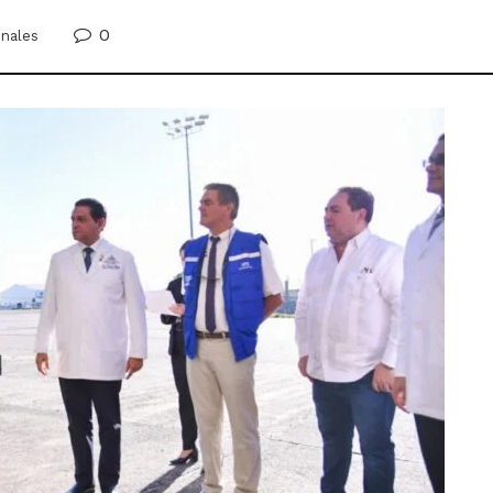
0
onales