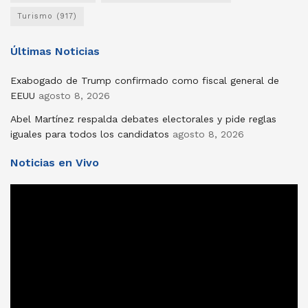
Turismo
(917)
Últimas Noticias
Exabogado de Trump confirmado como fiscal general de
EEUU
agosto 8, 2026
Abel Martínez respalda debates electorales y pide reglas
iguales para todos los candidatos
agosto 8, 2026
Noticias en Vivo
Reproductor
de
vídeo