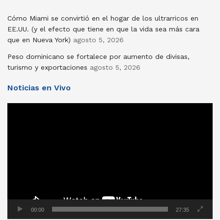
Cómo Miami se convirtió en el hogar de los ultrarricos en
EE.UU. (y el efecto que tiene en que la vida sea más cara
que en Nueva York)
agosto 5, 2026
Peso dominicano se fortalece por aumento de divisas,
turismo y exportaciones
agosto 5, 2026
Noticias en Vivo
Reproductor
de
vídeo
00:00
27:35