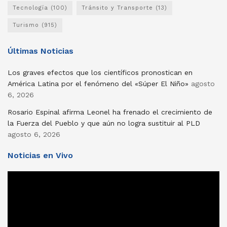
Tecnología
(100)
Tránsito y Transporte
(13)
Turismo
(915)
Últimas Noticias
Los graves efectos que los científicos pronostican en
América Latina por el fenómeno del «Súper El Niño»
agosto
6, 2026
Rosario Espinal afirma Leonel ha frenado el crecimiento de
la Fuerza del Pueblo y que aún no logra sustituir al PLD
agosto 6, 2026
Noticias en Vivo
Reproductor
de
vídeo