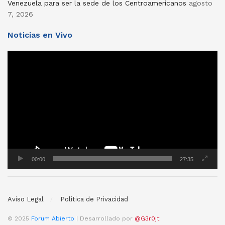
Venezuela para ser la sede de los Centroamericanos
agosto
7, 2026
Noticias en Vivo
Reproductor
de
vídeo
00:00
27:35
Aviso Legal
Politica de Privacidad
© 2025
Forum Abierto
| Desarrollado por
@G3r0jt