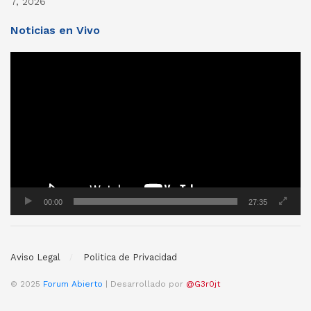
7, 2026
Noticias en Vivo
Reproductor
de
vídeo
00:00
27:35
Aviso Legal
Politica de Privacidad
© 2025
Forum Abierto
| Desarrollado por
@G3r0jt