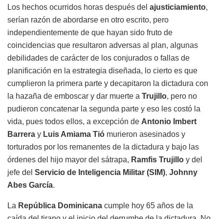
Los hechos ocurridos horas después del
ajusticiamiento
,
serían razón de abordarse en otro escrito, pero
independientemente de que hayan sido fruto de
coincidencias que resultaron adversas al plan, algunas
debilidades de carácter de los conjurados o fallas de
planificación en la estrategia diseñada, lo cierto es que
cumplieron la primera parte y decapitaron la dictadura con
la hazaña de emboscar y dar muerte a
Trujillo
, pero no
pudieron concatenar la segunda parte y eso les costó la
vida, pues todos ellos, a excepción de
Antonio Imbert
Barrera
y
Luis Amiama Tió
murieron asesinados y
torturados por los remanentes de la dictadura y bajo las
órdenes del hijo mayor del sátrapa,
Ramfis Trujillo
y del
jefe del
Servicio de Inteligencia Militar (SIM)
,
Johnny
Abes García
.
La
República Dominicana
cumple hoy 65 años de la
caída del tirano y el inicio del derrumbe de la dictadura. No