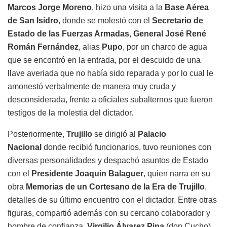
Marcos Jorge Moreno
, hizo una visita a la
Base Aérea
de San Isidro
, donde se molestó con el
Secretario de
Estado de las Fuerzas Armadas
,
General José René
Román Fernández
, alias
Pupo
, por un charco de agua
que se encontró en la entrada, por el descuido de una
llave averiada que no había sido reparada y por lo cual le
amonestó verbalmente de manera muy cruda y
desconsiderada, frente a oficiales subalternos que fueron
testigos de la molestia del dictador.
Posteriormente,
Trujillo
se dirigió al
Palacio
Nacional
donde recibió funcionarios, tuvo reuniones con
diversas personalidades y despachó asuntos de Estado
con el
Presidente Joaquín Balaguer
, quien narra en su
obra
Memorias de un Cortesano de la Era de Trujillo
,
detalles de su último encuentro con el dictador. Entre otras
figuras, compartió además con su cercano colaborador y
hombre de confianza,
Virgilio Álvarez Pina
(don Cucho).