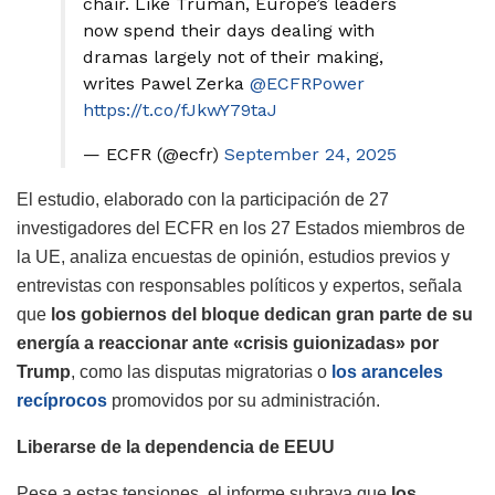
chair. Like Truman, Europe’s leaders
now spend their days dealing with
dramas largely not of their making,
writes Pawel Zerka
@ECFRPower
https://t.co/fJkwY79taJ
— ECFR (@ecfr)
September 24, 2025
El estudio, elaborado con la participación de 27
investigadores del ECFR en los 27 Estados miembros de
la UE, analiza encuestas de opinión, estudios previos y
entrevistas con responsables políticos y expertos, señala
que
los gobiernos del bloque dedican gran parte de su
energía a reaccionar ante «crisis guionizadas» por
Trump
, como las disputas migratorias o
los aranceles
recíprocos
promovidos por su administración.
Liberarse de la dependencia de EEUU
Pese a estas tensiones, el informe subraya que
los