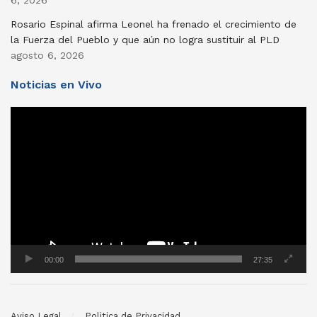
Rosario Espinal afirma Leonel ha frenado el crecimiento de
la Fuerza del Pueblo y que aún no logra sustituir al PLD
agosto 6, 2026
Noticias en Vivo
Reproductor
de
vídeo
00:00
27:35
Aviso Legal
Politica de Privacidad