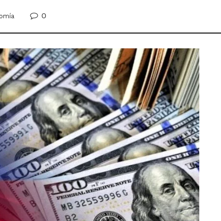
0
omía