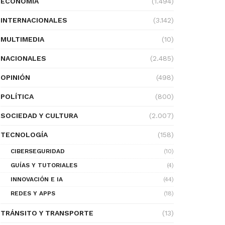
ECONOMÍA
(1.494)
INTERNACIONALES
(3.142)
MULTIMEDIA
(10)
NACIONALES
(2.485)
OPINIÓN
(498)
POLÍTICA
(800)
SOCIEDAD Y CULTURA
(2.007)
TECNOLOGÍA
(158)
CIBERSEGURIDAD
(10)
GUÍAS Y TUTORIALES
(4)
INNOVACIÓN E IA
(44)
REDES Y APPS
(18)
TRÁNSITO Y TRANSPORTE
(13)