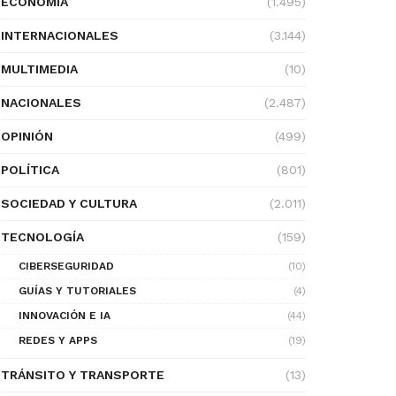
ECONOMÍA
(1.495)
INTERNACIONALES
(3.144)
MULTIMEDIA
(10)
NACIONALES
(2.487)
OPINIÓN
(499)
POLÍTICA
(801)
SOCIEDAD Y CULTURA
(2.011)
TECNOLOGÍA
(159)
CIBERSEGURIDAD
(10)
GUÍAS Y TUTORIALES
(4)
INNOVACIÓN E IA
(44)
REDES Y APPS
(19)
TRÁNSITO Y TRANSPORTE
(13)