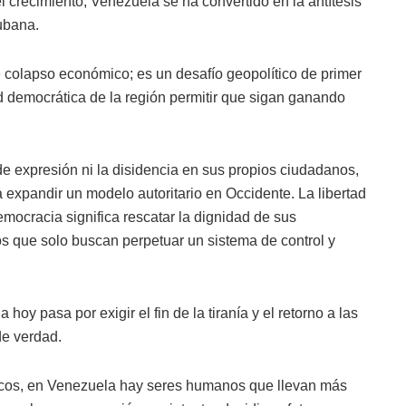
l crecimiento, Venezuela se ha convertido en la antítesis
ubana.
 colapso económico; es un desafío geopolítico de primer
d democrática de la región permitir que sigan ganando
de expresión ni la disidencia en sus propios ciudadanos,
 expandir un modelo autoritario en Occidente. La libertad
ocracia significa rescatar la dignidad de sus
os que solo buscan perpetuar un sistema de control y
oy pasa por exigir el fin de la tiranía y el retorno a las
de verdad.
ticos, en Venezuela hay seres humanos que llevan más