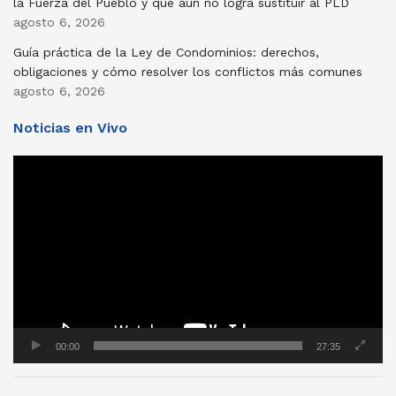
la Fuerza del Pueblo y que aún no logra sustituir al PLD
agosto 6, 2026
Guía práctica de la Ley de Condominios: derechos,
obligaciones y cómo resolver los conflictos más comunes
agosto 6, 2026
Noticias en Vivo
Reproductor
de
vídeo
00:00
27:35