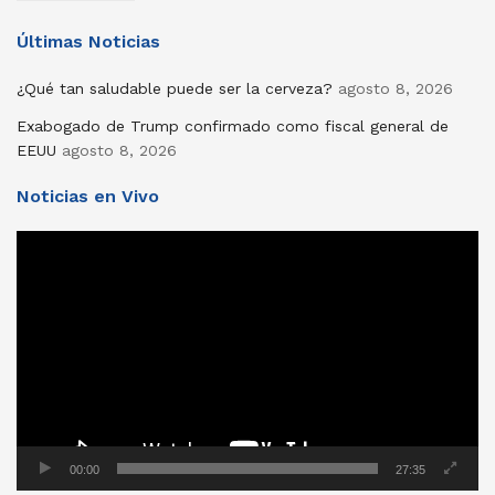
Últimas Noticias
¿Qué tan saludable puede ser la cerveza?
agosto 8, 2026
Exabogado de Trump confirmado como fiscal general de
EEUU
agosto 8, 2026
Noticias en Vivo
Reproductor
de
vídeo
00:00
27:35