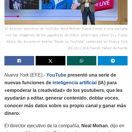
El director ejecutivo de YouTube, Neal Mohan, habla frente a una pantalla
con las imágenes de los jugadores de fútbol americano Jason (i) y Travis
Kelce (d), durante el evento 'Made on YouTube' celebrado en Nueva York
(EE.UU.). EFE/Sarah Yáñez-Richards
Nueva York (EFE).-
YouTube
presentó una serie de
nuevas funciones de
inteligencia artificial
(IA) para
«empoderar la creatividad» de los youtubers, que les
ayudarán a editar, generar contenido, doblar voces,
conocer más datos sobre su propio canal y ganar más
dinero.
El director ejecutivo de la compañía,
Neal Mohan
, dijo en