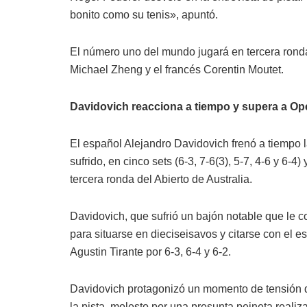
bonito como su tenis», apuntó.
El número uno del mundo jugará en tercera ronda
Michael Zheng y el francés Corentin Moutet.
Davidovich reacciona a tiempo y supera a Op
El español Alejandro Davidovich frenó a tiempo la
sufrido, en cinco sets (6-3, 7-6(3), 5-7, 4-6 y 6-
tercera ronda del Abierto de Australia.
Davidovich, que sufrió un bajón notable que le co
para situarse en dieciseisavos y citarse con el
Agustin Tirante por 6-3, 6-4 y 6-2.
Davidovich protagonizó un momento de tensión d
la pista, molesto por una presunta peineta realiz