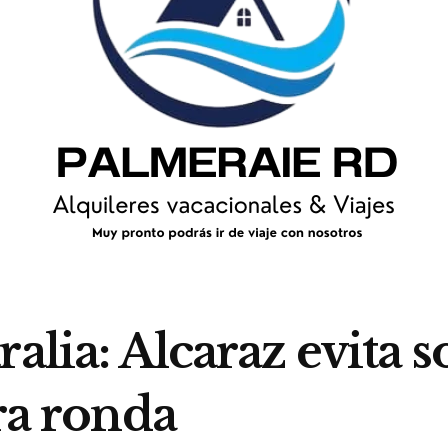
alia: Alcaraz evita s
era ronda