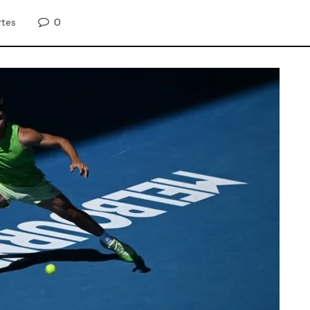
0
rtes