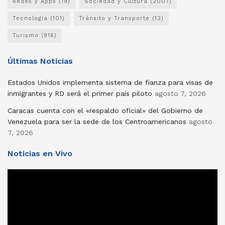
Redes y Apps
(19)
Sociedad y Cultura
(2007)
Tecnología
(101)
Tránsito y Transporte
(13)
Turismo
(916)
Últimas Noticias
Estados Unidos implementa sistema de fianza para visas de
inmigrantes y RD será el primer país piloto
agosto 7, 2026
Caracas cuenta con el «respaldo oficial» del Gobierno de
Venezuela para ser la sede de los Centroamericanos
agosto
7, 2026
Noticias en Vivo
Reproductor
de
vídeo