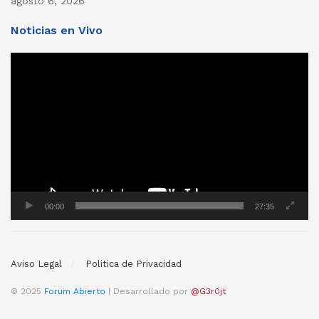
agosto 6, 2026
Noticias en Vivo
Reproductor
de
vídeo
00:00
27:35
Aviso Legal
Politica de Privacidad
© 2025
Forum Abierto
| Desarrollado por
@G3r0jt