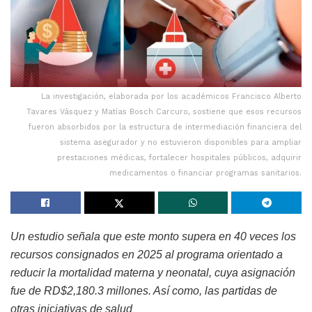
La investigación, elaborada por los académicos Francisco Alberto
Tavares Vásquez y Matías Bosch Carcuro, sostiene que esos recursos
fueron absorbidos por la estructura de intermediación financiera del
sistema asegurador y no estuvieron disponibles para ampliar
prestaciones médicas, fortalecer hospitales públicos, adquirir
medicamentos o financiar programas sanitarios.
Un estudio señala que este monto supera en 40 veces los
recursos consignados en 2025 al programa orientado a
reducir la mortalidad materna y neonatal, cuya asignación
fue de RD$2,180.3 millones. Así como, las partidas de
otras ini
c
iativas de salud