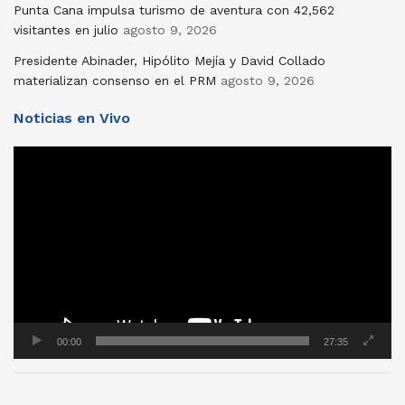
Punta Cana impulsa turismo de aventura con 42,562
visitantes en julio
agosto 9, 2026
Presidente Abinader, Hipólito Mejía y David Collado
materializan consenso en el PRM
agosto 9, 2026
Noticias en Vivo
Reproductor
de
vídeo
00:00
27:35