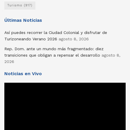
Turismo
(917)
Últimas Noticias
Así puedes recorrer la Ciudad Colonial y disfrutar de
Turizoneando Verano 2026
agosto 8, 2026
Rep. Dom. ante un mundo más fragmentado: diez
transiciones que obligan a repensar el desarrollo
agosto 8,
2026
Noticias en Vivo
Reproductor
de
vídeo