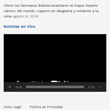
Cómo los hermanos Batista levantaron el mayor imperio
cárnico del mundo, cayeron en desgracia y volvieron a la
cima
agosto 8, 2026
Noticias en Vivo
Reproductor
de
vídeo
00:00
27:35
Aviso Legal
Politica de Privacidad