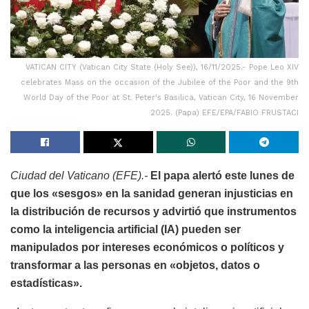
VATICAN CITY (Vatican City State (Holy See)), 16/11/2025.- Pope Leo XIV
celebrates Mass on the occasion of the Jubilee of the Poor and the 9th
World Day of the Poor at St. Peter's Basilica, Vatican City, 16 November
2025. (Papa) EFE/EPA/FABIO FRUSTACI
Ciudad del Vaticano (EFE).-
El papa alertó este lunes de
que los «sesgos» en la sanidad generan injusticias en
la distribución de recursos y advirtió que instrumentos
como la inteligencia artificial (IA) pueden ser
manipulados por intereses económicos o políticos y
transformar a las personas en «objetos, datos o
estadísticas».