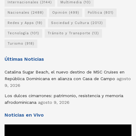
Internacionales
(3144)
Multimedia
(10)
Nacionales
(2488)
Opinión
(499)
Política
(801)
Redes y Apps
(19)
Sociedad y Cultura
(2013)
Tecnología
(101)
Tránsito y Transporte
(13)
Turismo
(918)
Últimas Noticias
Catalina Sugar Beach, el nuevo destino de MSC Cruises en
República Dominicana en alianza con Casa de Campo
agosto
9, 2026
Los dulces cimarrones: patrimonio, resistencia y memoria
afrodominicana
agosto 9, 2026
Noticias en Vivo
Reproductor
de