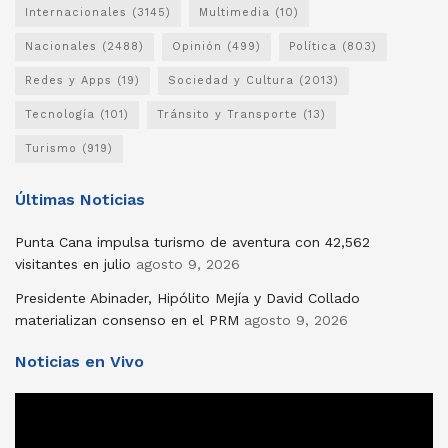
Internacionales
(3145)
Multimedia
(10)
Nacionales
(2488)
Opinión
(499)
Política
(803)
Redes y Apps
(19)
Sociedad y Cultura
(2013)
Tecnología
(101)
Tránsito y Transporte
(13)
Turismo
(919)
Últimas Noticias
Punta Cana impulsa turismo de aventura con 42,562
visitantes en julio
agosto 9, 2026
Presidente Abinader, Hipólito Mejía y David Collado
materializan consenso en el PRM
agosto 9, 2026
Noticias en Vivo
Reproductor
de
vídeo