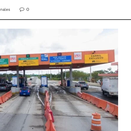
0
onales