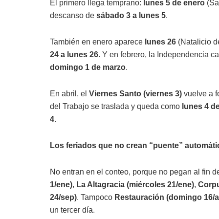
El primero llega temprano:
lunes 5 de enero
(Sa
descanso de
sábado 3 a lunes 5
.
También en enero aparece
lunes 26
(Natalicio d
24 a lunes 26
. Y en febrero, la Independencia c
domingo 1 de marzo
.
En abril, el
Viernes Santo (viernes 3)
vuelve a f
del Trabajo se traslada y queda como
lunes 4 d
4
.
Los feriados que no crean “puente” automáti
No entran en el conteo, porque no pegan al fin 
1/ene)
,
La Altagracia (miércoles 21/ene)
,
Corpu
24/sep)
. Tampoco
Restauración (domingo 16/
un tercer día.