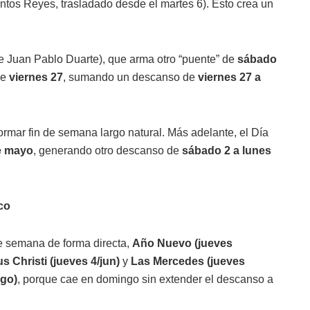
ntos Reyes, trasladado desde el martes 6). Esto crea un
e Juan Pablo Duarte), que arma otro “puente” de
sábado
ae
viernes 27
, sumando un descanso de
viernes 27 a
ormar fin de semana largo natural. Más adelante, el Día
e mayo
, generando otro descanso de
sábado 2 a lunes
co
de semana de forma directa,
Año Nuevo (jueves
s Christi (jueves 4/jun)
y
Las Mercedes (jueves
ago)
, porque cae en domingo sin extender el descanso a