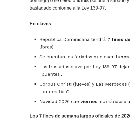
domingo) o se celebra
lunes
(se une a sábado y 
trasladado conforme a la Ley 139-97.
En claves
República Dominicana tendrá
7 fines d
libres).
Se cuentan los feriados que caen
lunes
Los traslados clave por Ley 139-97 deja
“puentes”.
Corpus Christi (jueves) y Las Mercedes 
“automático”.
Navidad 2026 cae
viernes
, sumándose a
Los 7 fines de semana largos oficiales de 202