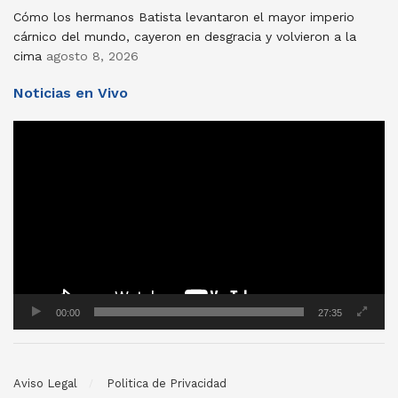
Cómo los hermanos Batista levantaron el mayor imperio
cárnico del mundo, cayeron en desgracia y volvieron a la
cima
agosto 8, 2026
Noticias en Vivo
Reproductor
de
vídeo
00:00
27:35
Aviso Legal
Politica de Privacidad