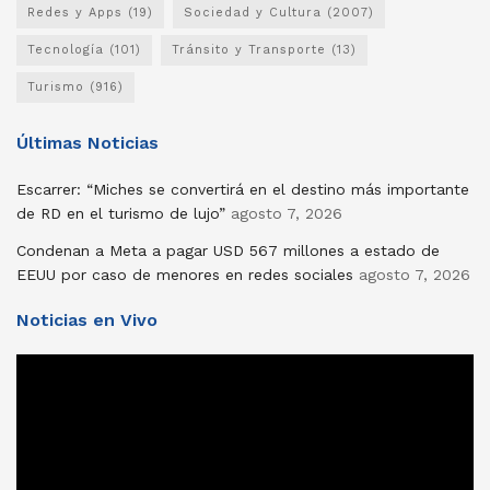
Redes y Apps
(19)
Sociedad y Cultura
(2007)
Tecnología
(101)
Tránsito y Transporte
(13)
Turismo
(916)
Últimas Noticias
Escarrer: “Miches se convertirá en el destino más importante
de RD en el turismo de lujo”
agosto 7, 2026
Condenan a Meta a pagar USD 567 millones a estado de
EEUU por caso de menores en redes sociales
agosto 7, 2026
Noticias en Vivo
Reproductor
de
vídeo