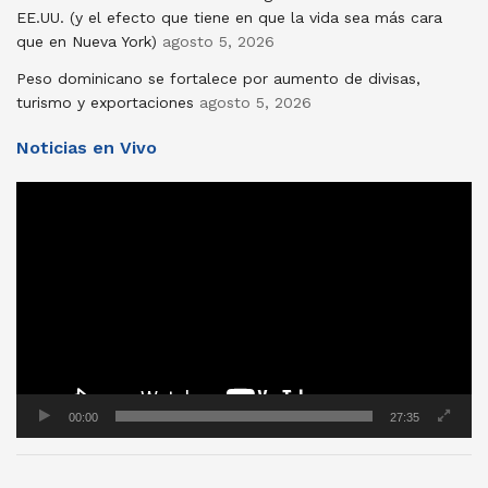
EE.UU. (y el efecto que tiene en que la vida sea más cara
que en Nueva York)
agosto 5, 2026
Peso dominicano se fortalece por aumento de divisas,
turismo y exportaciones
agosto 5, 2026
Noticias en Vivo
Reproductor
de
vídeo
00:00
27:35