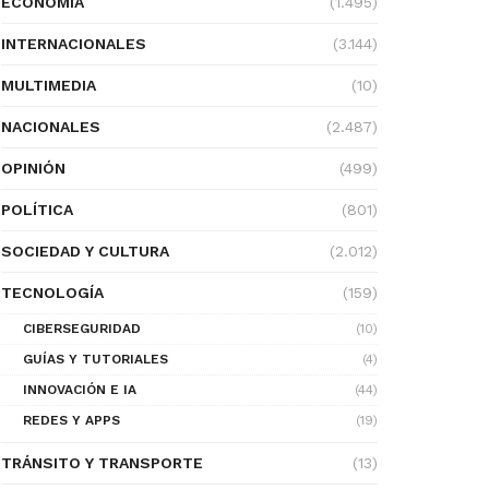
ECONOMÍA
(1.495)
INTERNACIONALES
(3.144)
MULTIMEDIA
(10)
NACIONALES
(2.487)
OPINIÓN
(499)
POLÍTICA
(801)
SOCIEDAD Y CULTURA
(2.012)
TECNOLOGÍA
(159)
CIBERSEGURIDAD
(10)
GUÍAS Y TUTORIALES
(4)
INNOVACIÓN E IA
(44)
REDES Y APPS
(19)
TRÁNSITO Y TRANSPORTE
(13)