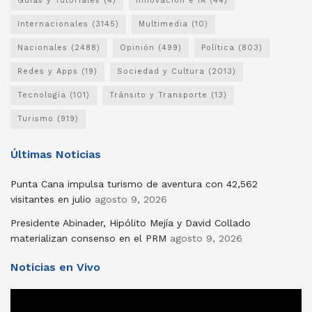
Guías y Tutoriales
(4)
Innovación e IA
(44)
Internacionales
(3145)
Multimedia
(10)
Nacionales
(2488)
Opinión
(499)
Política
(803)
Redes y Apps
(19)
Sociedad y Cultura
(2013)
Tecnología
(101)
Tránsito y Transporte
(13)
Turismo
(919)
Últimas Noticias
Punta Cana impulsa turismo de aventura con 42,562
visitantes en julio
agosto 9, 2026
Presidente Abinader, Hipólito Mejía y David Collado
materializan consenso en el PRM
agosto 9, 2026
Noticias en Vivo
Reproductor
de