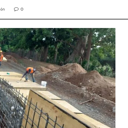
0
ión