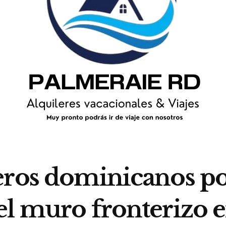
eros dominicanos po
el muro fronterizo 