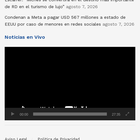
de RD en el turismo de lujo”
agosto 7, 2026
Condenan a Meta a pagar USD 567 millones a estado de
EEUU por caso de menores en redes sociales
agosto 7, 2026
Noticias en Vivo
Reproductor
de
vídeo
00:00
27:35
Aviso Legal
Politica de Privacidad