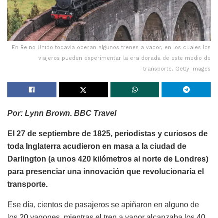
En Reino Unido todavía operan algunos trenes a vapor, en los cuales los
viajeros pueden experimentar la era dorada de este medio de
transporte. Getty Images
Por: Lynn Brown. BBC Travel
El 27 de septiembre de 1825, periodistas y curiosos de
toda Inglaterra acudieron en masa a la ciudad de
Darlington (a unos 420 kilómetros al norte de Londres)
para presenciar una innovación que revolucionaría el
transporte.
Ese día, cientos de pasajeros se apiñaron en alguno de
los 20 vagones, mientras el tren a vapor alcanzaba los 40