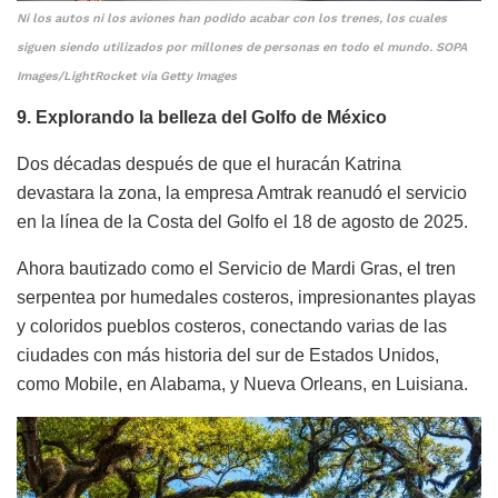
Ni los autos ni los aviones han podido acabar con los trenes, los cuales
siguen siendo utilizados por millones de personas en todo el mundo. SOPA
Images/LightRocket via Getty Images
9. Explorando la belleza del Golfo de México
Dos décadas después de que el huracán Katrina
devastara la zona, la empresa Amtrak reanudó el servicio
en la línea de la Costa del Golfo el 18 de agosto de 2025.
Ahora bautizado como el Servicio de Mardi Gras, el tren
serpentea por humedales costeros, impresionantes playas
y coloridos pueblos costeros, conectando varias de las
ciudades con más historia del sur de Estados Unidos,
como Mobile, en Alabama, y Nueva Orleans, en Luisiana.