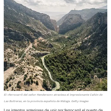
El «ferrocarril del señor Henderson» atraviesa el impresionante Cañón de
Las Buitreras, en la provincia española de Málaga. Get
t
y Images
Los intentos anteriores de unir por ferrocarril el puerto de