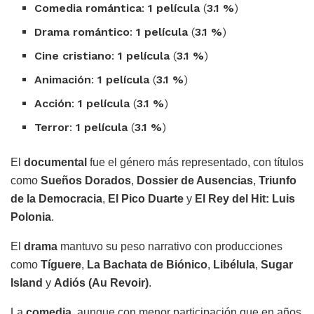
Comedia romántica
:
1 película
(
3.1 %
)
Drama romántico
:
1 película
(
3.1 %
)
Cine cristiano
:
1 película
(
3.1 %
)
Animación
:
1 película
(
3.1 %
)
Acción
:
1 película
(
3.1 %
)
Terror
:
1 película
(
3.1 %
)
El
documental
fue el género más representado, con títulos
como
Sueños Dorados
,
Dossier de Ausencias
,
Triunfo
de la Democracia
,
El Pico Duarte
y
El Rey del Hit: Luis
Polonia
.
El
drama
mantuvo su peso narrativo con producciones
como
Tíguere
,
La Bachata de Biónico
,
Libélula
,
Sugar
Island
y
Adiós (Au Revoir)
.
La
comedia
, aunque con menor participación que en años