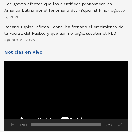
Los graves efectos que los científicos pronostican en
América Latina por el fenómeno del «Súper El Niño»
agosto
6, 2026
Rosario Espinal afirma Leonel ha frenado el crecimiento de
la Fuerza del Pueblo y que aún no logra sustituir al PLD
agosto 6, 2026
Noticias en Vivo
Reproductor
de
vídeo
00:00
27:35