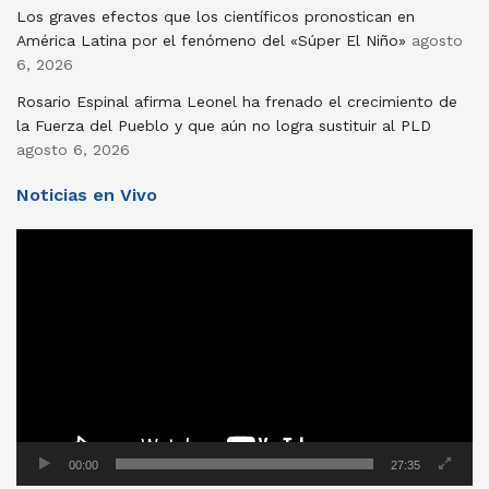
Los graves efectos que los científicos pronostican en
América Latina por el fenómeno del «Súper El Niño»
agosto
6, 2026
Rosario Espinal afirma Leonel ha frenado el crecimiento de
la Fuerza del Pueblo y que aún no logra sustituir al PLD
agosto 6, 2026
Noticias en Vivo
Reproductor
de
vídeo
00:00
27:35