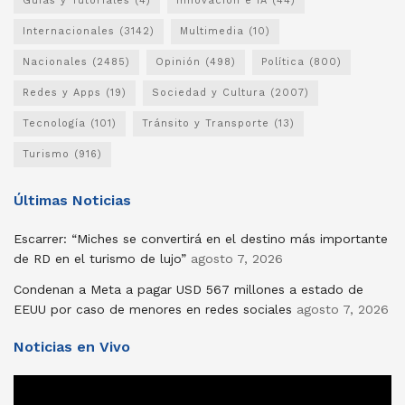
Guías y Tutoriales
(4)
Innovación e IA
(44)
Internacionales
(3142)
Multimedia
(10)
Nacionales
(2485)
Opinión
(498)
Política
(800)
Redes y Apps
(19)
Sociedad y Cultura
(2007)
Tecnología
(101)
Tránsito y Transporte
(13)
Turismo
(916)
Últimas Noticias
Escarrer: “Miches se convertirá en el destino más importante
de RD en el turismo de lujo”
agosto 7, 2026
Condenan a Meta a pagar USD 567 millones a estado de
EEUU por caso de menores en redes sociales
agosto 7, 2026
Noticias en Vivo
Reproductor
de